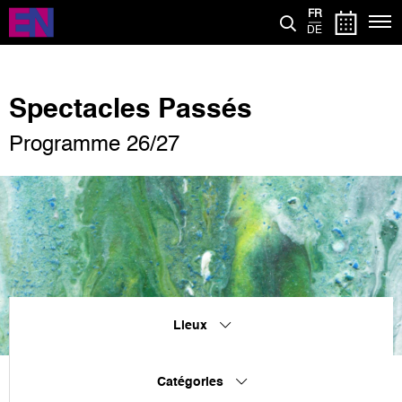
Aller
FR
au
DE
contenu
principal
Spectacles Passés
Programme 26/27
Lieux
Catégories