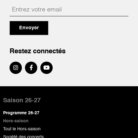
Envoyer
Restez connectés
Pied
de
Saison 26-27
page
Programme 26-27
Hors-saison
Tout le Hors-saison
Société des concerts