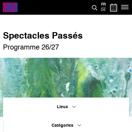
Aller
FR
au
DE
contenu
principal
Spectacles Passés
Programme 26/27
Lieux
Catégories