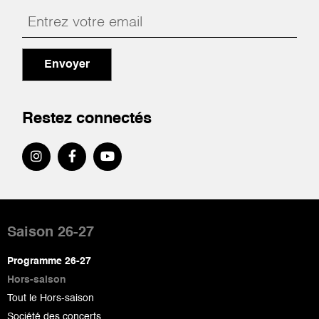
Envoyer
Restez connectés
Pied
de
Saison 26-27
page
Programme 26-27
Hors-saison
Tout le Hors-saison
Société des concerts