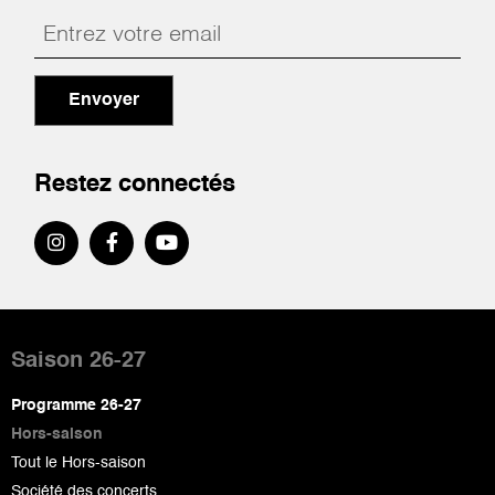
Envoyer
Restez connectés
Pied
de
Saison 26-27
page
Programme 26-27
Hors-saison
Tout le Hors-saison
Société des concerts