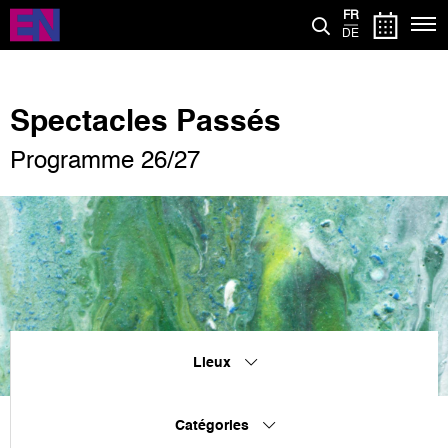
Aller
FR
au
DE
contenu
principal
Spectacles Passés
Programme 26/27
Lieux
Catégories