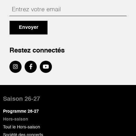
Envoyer
Restez connectés
Pied
de
Saison 26-27
page
Programme 26-27
Hors-saison
Tout le Hors-saison
Société des concerts