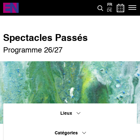
Aller
FR
au
DE
contenu
principal
Spectacles Passés
Programme 26/27
Lieux
Catégories