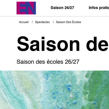
Aller
au
Saison 26/27
Infos prat
contenu
principal
Accueil
Spectacles
Saison Des Écoles
Fil
d'Ariane
Saison de
Saison des écoles 26/27