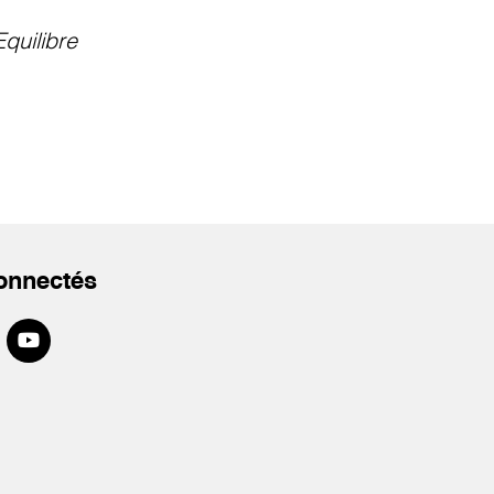
Equilibre
onnectés