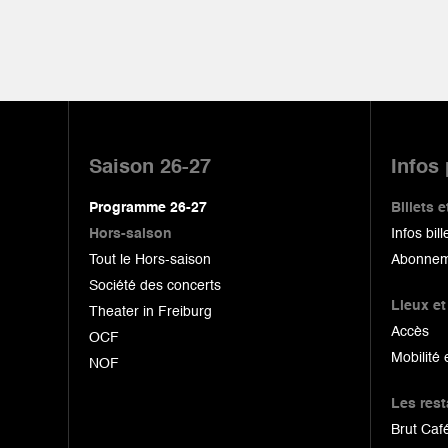
Pied
de
Saison 26-27
Infos
page
Programme 26-27
Billets
Hors-saison
Infos bill
Tout le Hors-saison
Abonnem
Société des concerts
Lieux et
Theater in Freiburg
Accès
OCF
Mobilité 
NOF
Les res
Brut Café