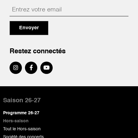
Envoyer
Restez connectés
Pied
de
Saison 26-27
page
Programme 26-27
Hors-saison
Tout le Hors-saison
Société des concerts