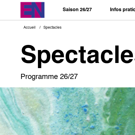
Aller
au
Saison 26/27
Infos prat
contenu
principal
Accueil
Spectacles
Fil
d'Ariane
Spectacle
Programme 26/27