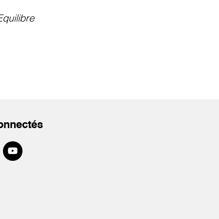
Equilibre
onnectés