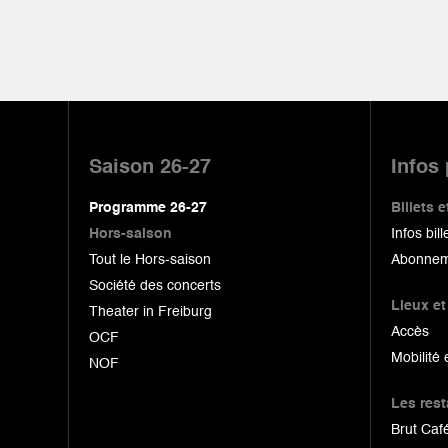
Pied
de
Saison 26-27
Infos
page
Programme 26-27
Billets
Hors-saison
Infos bill
Tout le Hors-saison
Abonnem
Société des concerts
Lieux et
Theater in Freiburg
Accès
OCF
Mobilité 
NOF
Les res
Brut Café