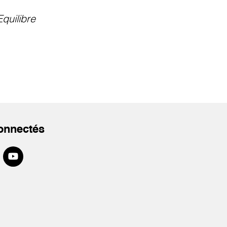
Equilibre
onnectés