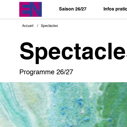
Aller
au
Saison 26/27
Infos prat
contenu
principal
Accueil
Spectacles
Fil
d'Ariane
Spectacle
Programme 26/27