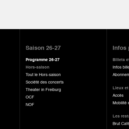
Pied
de
Saison 26-27
Infos
page
Programme 26-27
Billets
Hors-saison
Infos bill
Tout le Hors-saison
Abonnem
Société des concerts
Lieux et
Theater in Freiburg
Accès
OCF
Mobilité 
NOF
Les res
Brut Café