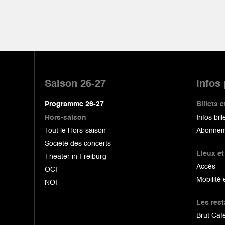
Pied
de
Saison 26-27
Infos
page
Programme 26-27
Billets
Hors-saison
Infos bill
Tout le Hors-saison
Abonnem
Société des concerts
Lieux et
Theater in Freiburg
Accès
OCF
Mobilité 
NOF
Les res
Brut Café