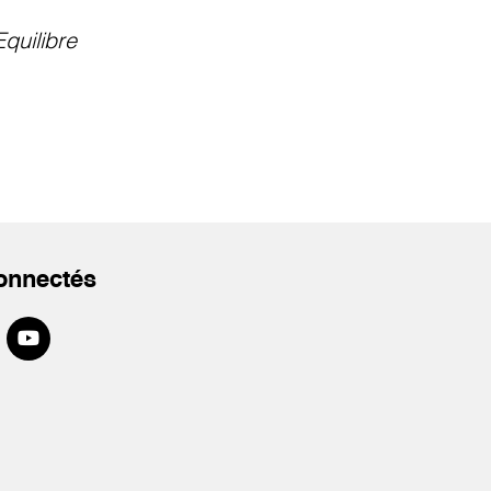
Equilibre
onnectés