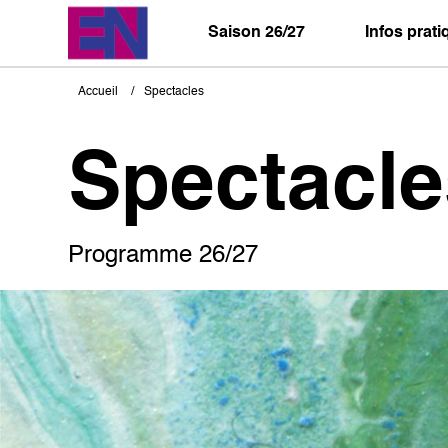
Aller
au
Saison 26/27
Infos prat
contenu
principal
Accueil
Spectacles
Fil
d'Ariane
Spectacle
Programme 26/27