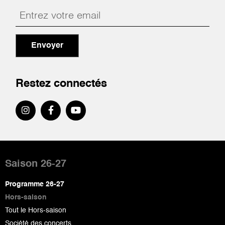
Envoyer
Restez connectés
Pied
de
Saison 26-27
page
Programme 26-27
Hors-saison
Tout le Hors-saison
Société des concerts