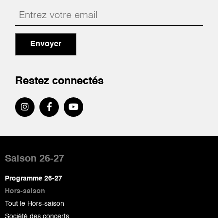
Envoyer
Restez connectés
Pied
de
Saison 26-27
page
Programme 26-27
Hors-saison
Tout le Hors-saison
Société des concerts