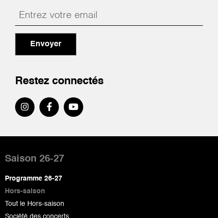
Envoyer
Restez connectés
Pied
de
Saison 26-27
page
Programme 26-27
Hors-saison
Tout le Hors-saison
Société des concerts