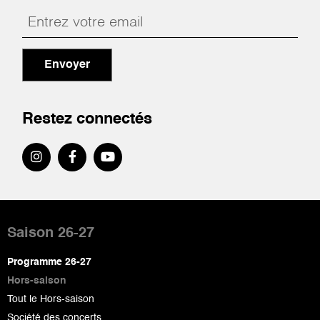
Envoyer
Restez connectés
Pied
de
Saison 26-27
page
Programme 26-27
Hors-saison
Tout le Hors-saison
Société des concerts