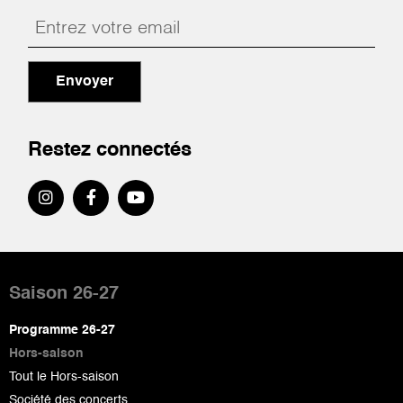
Envoyer
Restez connectés
Pied
de
Saison 26-27
page
Programme 26-27
Hors-saison
Tout le Hors-saison
Société des concerts