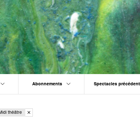
Abonnements
Spectacles précéden
idi théâtre