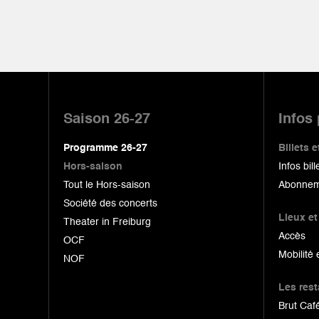
Pied
de
Saison 26-27
Infos
page
Programme 26-27
Billets
Hors-saison
Infos bill
Tout le Hors-saison
Abonnem
Société des concerts
Lieux et
Theater in Freiburg
Accès
OCF
Mobilité 
NOF
Les res
Brut Café