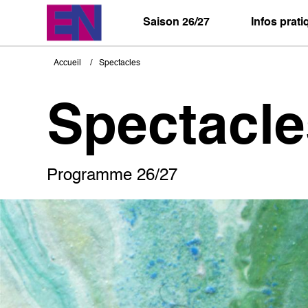
Aller
au
Saison 26/27
Infos prat
contenu
principal
Accueil
Spectacles
Fil
d'Ariane
Spectacle
Programme 26/27