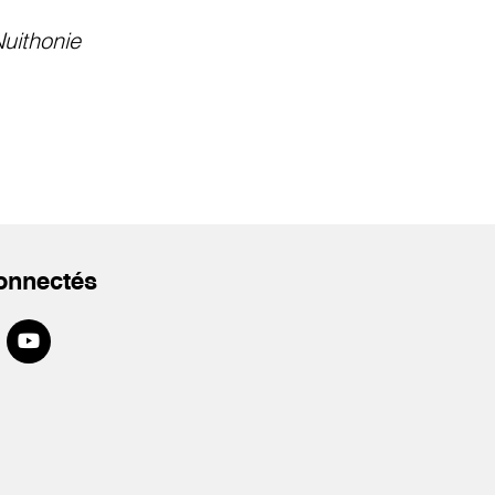
uithonie
onnectés