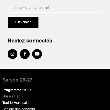
Envoyer
Restez connectés
Pied
de
Saison 26-27
page
Programme 26-27
Hors-saison
Tout le Hors-saison
Société des concerts