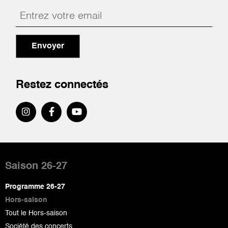
Envoyer
Restez connectés
Pied
de
Saison 26-27
page
Programme 26-27
Hors-saison
Tout le Hors-saison
Société des concerts