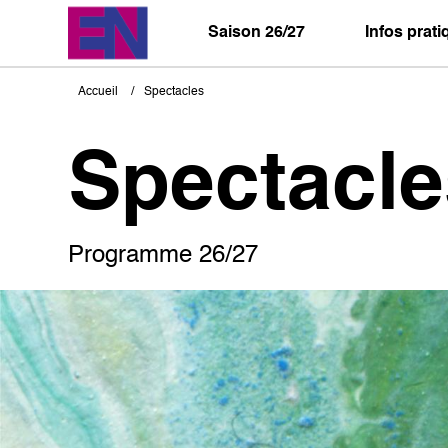
Aller
au
Saison 26/27
Infos prat
contenu
principal
Accueil
Spectacles
Fil
d'Ariane
Spectacle
Programme 26/27