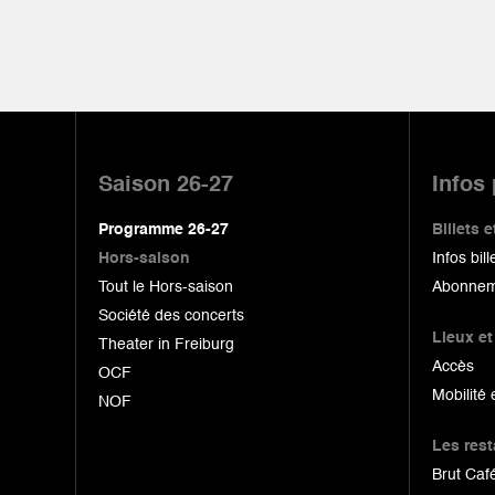
Pied
de
Saison 26-27
Infos
page
Programme 26-27
Billets
Hors-saison
Infos bill
Tout le Hors-saison
Abonnem
Société des concerts
Lieux et
Theater in Freiburg
Accès
OCF
Mobilité 
NOF
Les res
Brut Café