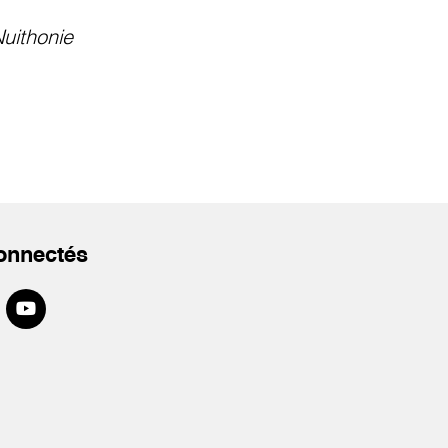
uithonie
onnectés