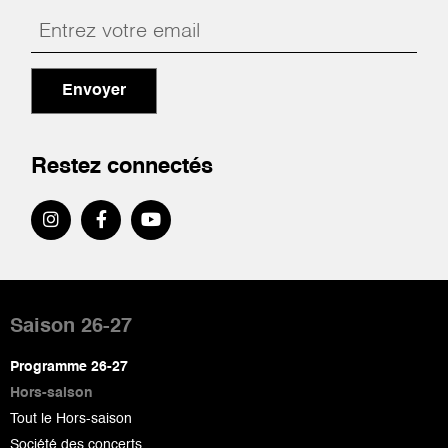
Envoyer
Restez connectés
Pied
de
Saison 26-27
page
Programme 26-27
Hors-saison
Tout le Hors-saison
Société des concerts