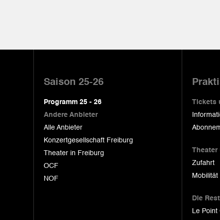
Pied
de
Saison 25-26
Prakt
page
Programm 25 - 26
Tickets
Andere Anbieter
Informat
Alle Anbieter
Abonnem
Konzertgesellschaft Freiburg
Theater
Theater in Freiburg
Zufahrt
OCF
Mobilität
NOF
Die Res
Le Point