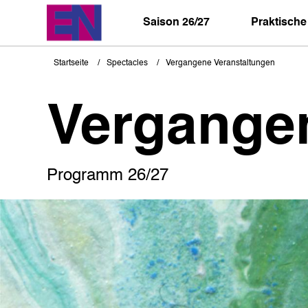
Direkt
zum
Saison 26/27
Praktische
Inhalt
Startseite
Spectacles
Vergangene Veranstaltungen
Pfadnavigation
Vergange
Programm 26/27