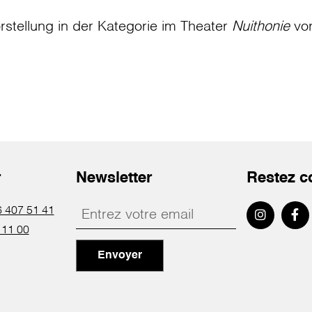
rstellung in der Kategorie
im Theater
Nuithonie
vo
r
Newsletter
Restez c
 407 51 41
 11 00
Envoyer