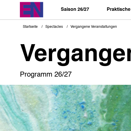
Direkt
zum
Saison 26/27
Praktische
Inhalt
Startseite
Spectacles
Vergangene Veranstaltungen
Pfadnavigation
Vergange
Programm 26/27