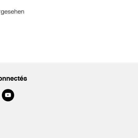
rgesehen
onnectés