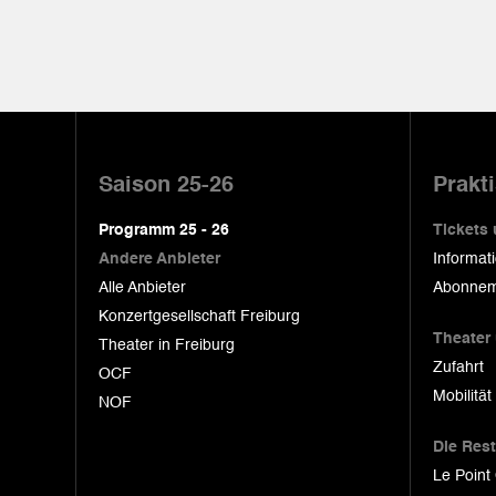
Pied
de
Saison 25-26
Prakt
page
Programm 25 - 26
Tickets
Andere Anbieter
Informat
Alle Anbieter
Abonnem
Konzertgesellschaft Freiburg
Theater
Theater in Freiburg
Zufahrt
OCF
Mobilität
NOF
Die Res
Le Point