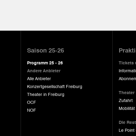
Pied
de
Saison 25-26
Prakt
page
Programm 25 - 26
Tickets
Andere Anbieter
Informat
Alle Anbieter
Abonnem
Konzertgesellschaft Freiburg
Theater
Theater in Freiburg
Zufahrt
OCF
Mobilität
NOF
Die Res
Le Point