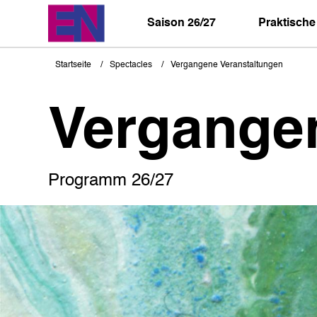
Direkt
zum
Saison 26/27
Praktische
Inhalt
Startseite
Spectacles
Vergangene Veranstaltungen
Pfadnavigation
Vergange
Programm 26/27