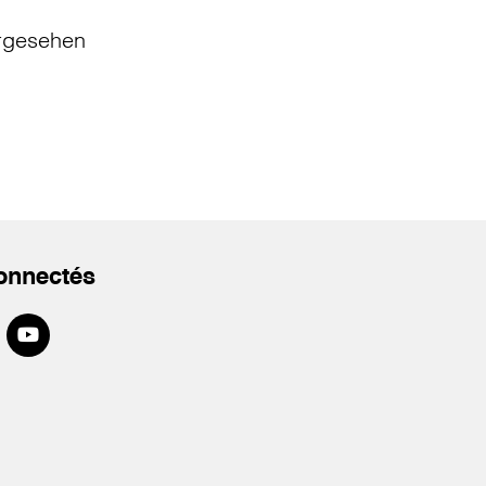
rgesehen
onnectés