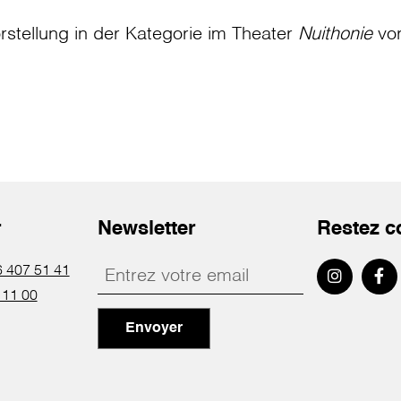
rstellung in der Kategorie
im Theater
Nuithonie
vo
r
Newsletter
Restez c
 407 51 41
 11 00
Envoyer