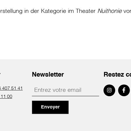
rstellung in der Kategorie
im Theater
Nuithonie
vo
r
Newsletter
Restez c
 407 51 41
 11 00
Envoyer