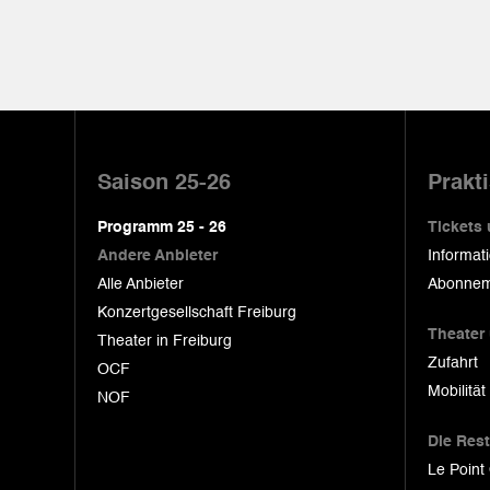
Pied
de
Saison 25-26
Prakt
page
Programm 25 - 26
Tickets
Andere Anbieter
Informat
Alle Anbieter
Abonnem
Konzertgesellschaft Freiburg
Theater
Theater in Freiburg
Zufahrt
OCF
Mobilität
NOF
Die Res
Le Point