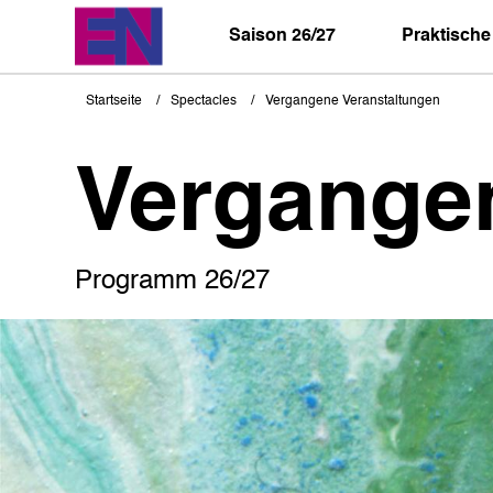
Direkt
zum
Saison 26/27
Praktische
Inhalt
Startseite
Spectacles
Vergangene Veranstaltungen
Pfadnavigation
Vergange
Programm 26/27