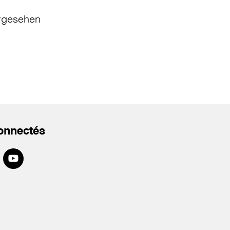
rgesehen
onnectés