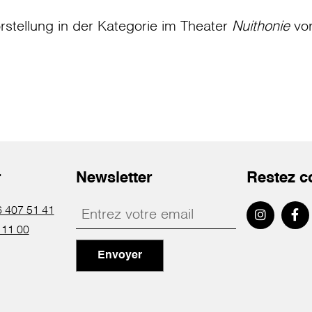
rstellung in der Kategorie
im Theater
Nuithonie
vo
r
Newsletter
Restez c
 407 51 41
 11 00
Envoyer