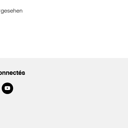
rgesehen
onnectés