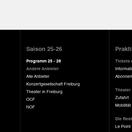
Pied
de
Saison 25-26
Prakt
page
Programm 25 - 26
Tickets
Andere Anbieter
Informat
Alle Anbieter
Abonnem
Konzertgesellschaft Freiburg
Theater
Theater in Freiburg
Zufahrt
OCF
Mobilität
NOF
Die Res
Le Point