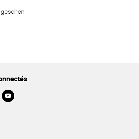
rgesehen
onnectés