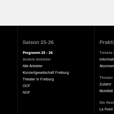
Pied
de
Saison 25-26
Prakt
page
Programm 25 - 26
Tickets
Andere Anbieter
Informat
Alle Anbieter
Abonnem
Konzertgesellschaft Freiburg
Theater
Theater in Freiburg
Zufahrt
OCF
Mobilität
NOF
Die Res
Le Point