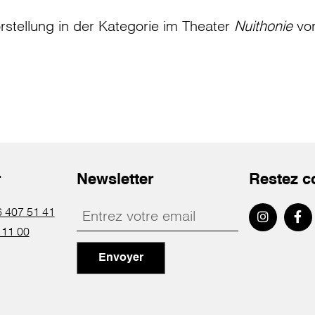
rstellung in der Kategorie
im Theater
Nuithonie
vo
r
Newsletter
Restez c
 407 51 41
 11 00
Envoyer