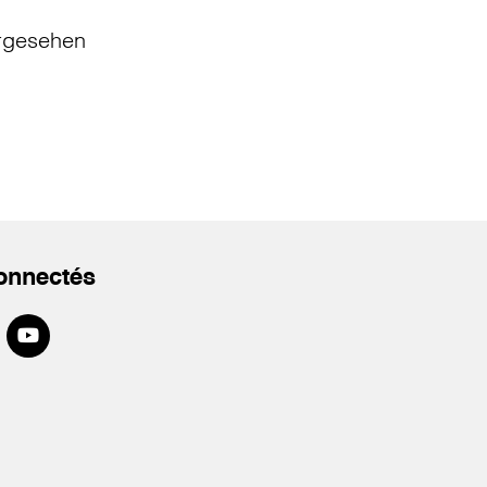
rgesehen
onnectés