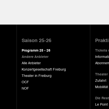
Pied
de
Saison 25-26
Prakt
page
Programm 25 - 26
Tickets
Andere Anbieter
Informat
Alle Anbieter
Abonnem
Konzertgesellschaft Freiburg
Theater
Theater in Freiburg
Zufahrt
OCF
Mobilität
NOF
Die Res
Le Point