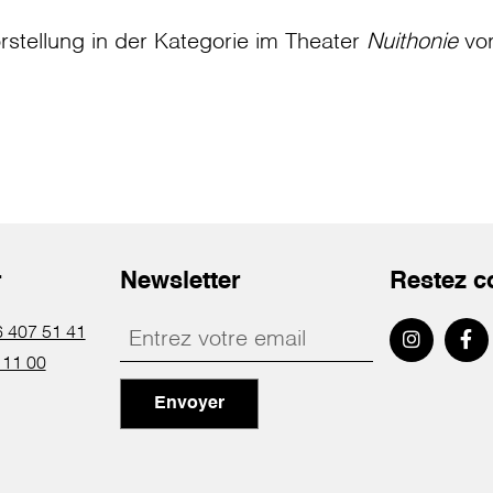
rstellung in der Kategorie
im Theater
Nuithonie
vo
r
Newsletter
Restez c
 407 51 41
 11 00
Envoyer