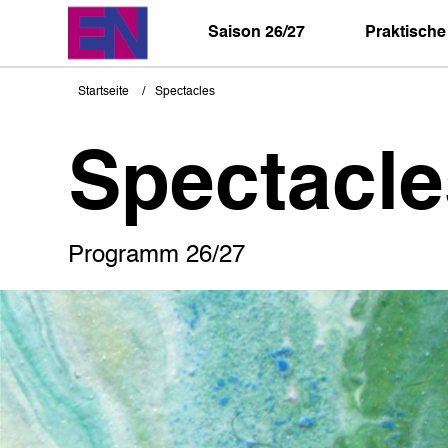
Direkt
zum
Saison 26/27
Praktische
Inhalt
Startseite
Spectacles
Pfadnavigation
Spectacle
Programm 26/27