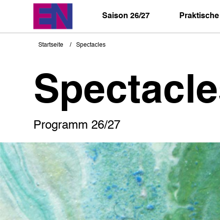
Direkt
zum
Saison 26/27
Praktische
Inhalt
Startseite
Spectacles
Pfadnavigation
Spectacle
Programm 26/27