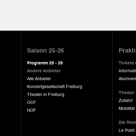
Pied
de
Saison 25-26
Prakt
page
Programm 25 - 26
Tickets
Andere Anbieter
Informat
Alle Anbieter
Abonnem
Konzertgesellschaft Freiburg
Theater
Theater in Freiburg
Zufahrt
OCF
Mobilität
NOF
Die Res
Le Point