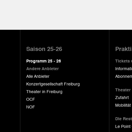
Pied
de
Saison 25-26
Prakt
page
Programm 25 - 26
Tickets
Andere Anbieter
Informat
Alle Anbieter
Abonnem
Konzertgesellschaft Freiburg
Theater
Theater in Freiburg
Zufahrt
OCF
Mobilität
NOF
Die Res
Le Point