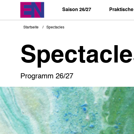
Direkt
zum
Saison 26/27
Praktische
Inhalt
Startseite
Spectacles
Pfadnavigation
Spectacle
Programm 26/27