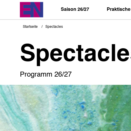
Direkt
zum
Saison 26/27
Praktische
Inhalt
Startseite
Spectacles
Pfadnavigation
Spectacle
Programm 26/27