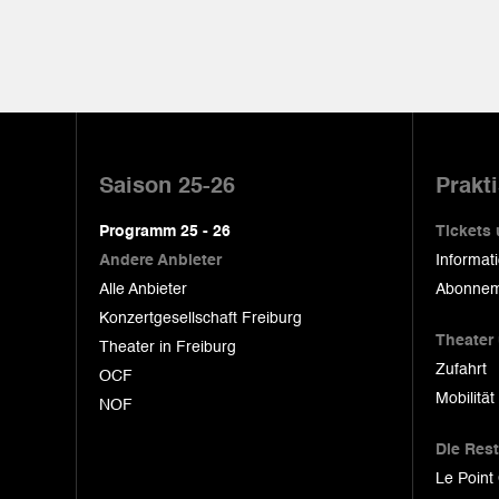
Pied
de
Saison 25-26
Prakt
page
Programm 25 - 26
Tickets
Andere Anbieter
Informat
Alle Anbieter
Abonnem
Konzertgesellschaft Freiburg
Theater
Theater in Freiburg
Zufahrt
OCF
Mobilität
NOF
Die Res
Le Point