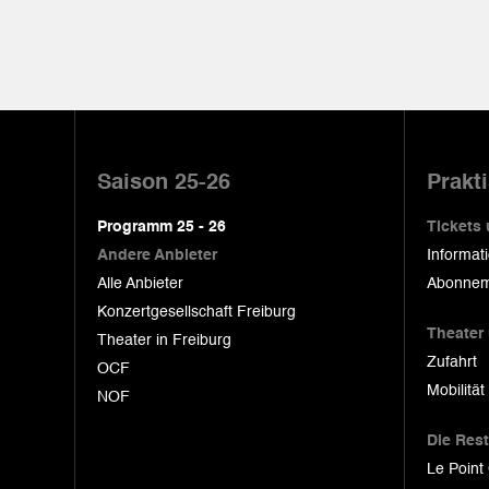
Pied
de
Saison 25-26
Prakt
page
Programm 25 - 26
Tickets
Andere Anbieter
Informat
Alle Anbieter
Abonnem
Konzertgesellschaft Freiburg
Theater
Theater in Freiburg
Zufahrt
OCF
Mobilität
NOF
Die Res
Le Point