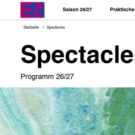
Direkt
zum
Saison 26/27
Praktische
Inhalt
Startseite
Spectacles
Pfadnavigation
Spectacle
Programm 26/27