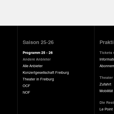
Pied
de
Saison 25-26
Prakt
page
Programm 25 - 26
Tickets
Andere Anbieter
Informat
Alle Anbieter
Abonnem
Konzertgesellschaft Freiburg
Theater
Theater in Freiburg
Zufahrt
OCF
Mobilität
NOF
Die Res
Le Point