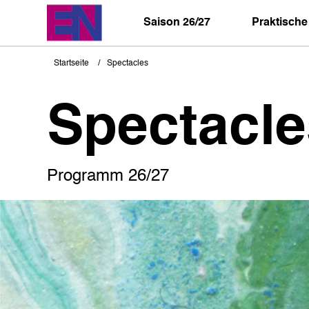
Direkt
zum
Saison 26/27
Praktische
Inhalt
Startseite
Spectacles
Pfadnavigation
Spectacle
Programm 26/27