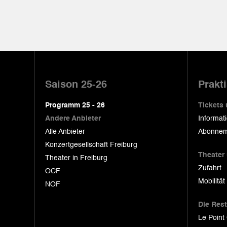
Pied
de
Saison 25-26
Prakt
page
Programm 25 - 26
Tickets
Andere Anbieter
Informat
Alle Anbieter
Abonnem
Konzertgesellschaft Freiburg
Theater
Theater in Freiburg
Zufahrt
OCF
Mobilität
NOF
Die Res
Le Point