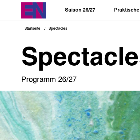
Direkt
zum
Saison 26/27
Praktische
Inhalt
Startseite
Spectacles
Pfadnavigation
Spectacle
Programm 26/27