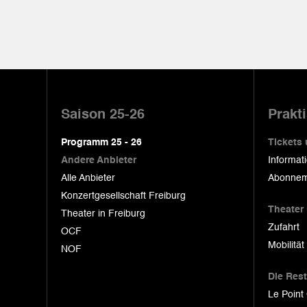
Pied
de
Saison 25-26
Prakt
page
Programm 25 - 26
Tickets
Andere Anbieter
Informat
Alle Anbieter
Abonnem
Konzertgesellschaft Freiburg
Theater
Theater in Freiburg
Zufahrt
OCF
Mobilität
NOF
Die Res
Le Point