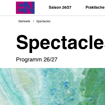
Direkt
zum
Saison 26/27
Praktische
Inhalt
Startseite
Spectacles
Pfadnavigation
Spectacle
Programm 26/27