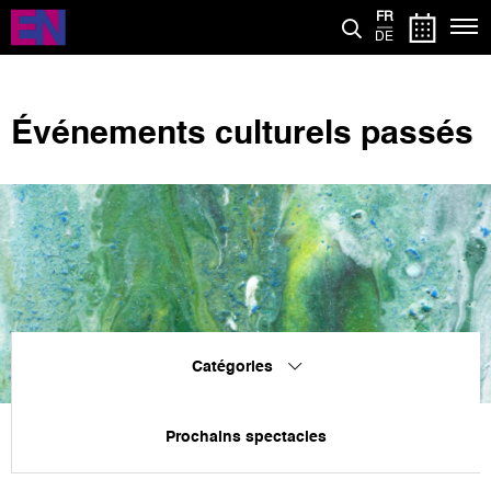
Aller
FR
au
DE
contenu
principal
Événements culturels passés
Catégories
Prochains spectacles