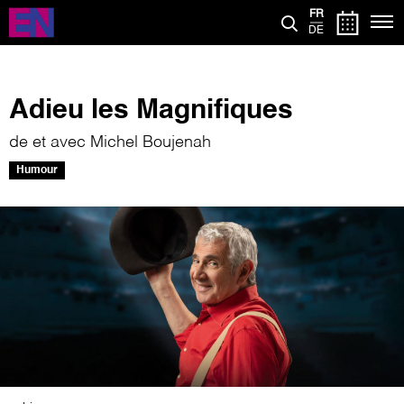
Aller
FR
au
DE
contenu
principal
Adieu les Magnifiques
de et avec Michel Boujenah
Humour
Image