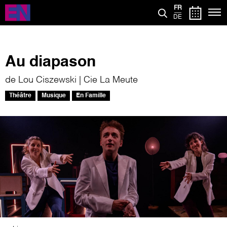
Aller
FR
au
DE
contenu
principal
Au diapason
de Lou Ciszewski | Cie La Meute
Théâtre
Musique
En Famille
Image