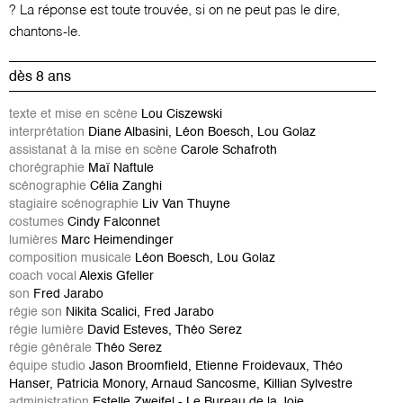
? La réponse est toute trouvée, si on ne peut pas le dire,
chantons-le.
dès 8 ans
texte et mise en scène
Lou Ciszewski
interprétation
Diane Albasini, Léon Boesch, Lou Golaz
assistanat à la mise en scène
Carole Schafroth
chorégraphie
Maï Naftule
scénographie
Célia Zanghi
stagiaire scénographie
Liv Van Thuyne
costumes
Cindy Falconnet
lumières
Marc Heimendinger
composition musicale
Léon Boesch, Lou Golaz
coach vocal
Alexis Gfeller
son
Fred Jarabo
régie son
Nikita Scalici, Fred Jarabo
régie lumière
David Esteves, Théo Serez
régie générale
Théo Serez
équipe studio
Jason Broomfield, Etienne Froidevaux, Théo
Hanser, Patricia Monory, Arnaud Sancosme, Killian Sylvestre
administration
Estelle Zweifel - Le Bureau de la Joie