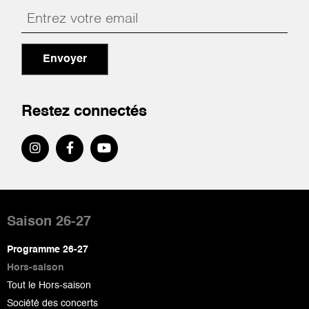
Envoyer
Restez connectés
Pied
de
Saison 26-27
page
Programme 26-27
Hors-saison
Tout le Hors-saison
Société des concerts