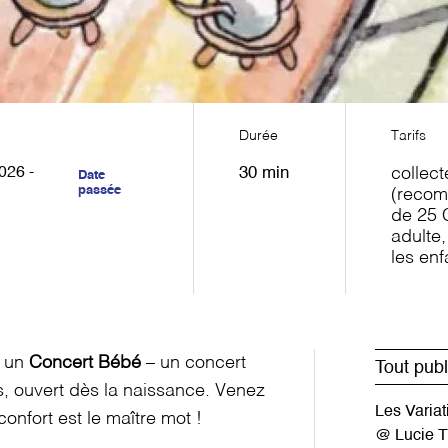
Durée
Tarifs
026 -
30 min
collect
Date
passée
(recom
de 25 
adulte,
les enf
t un
Concert Bébé
– un concert
Tout publ
ts, ouvert dès la naissance. Venez
Les Varia
confort est le maître mot !
@ Lucie T