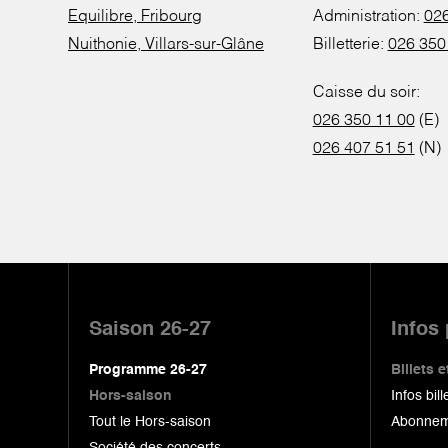
Equilibre, Fribourg
Administration:
026
Nuithonie, Villars-sur-Glâne
Billetterie:
026 350
Caisse du soir:
026 350 11 00
(E)
026 407 51 51
(N)
Pied
de
Saison 26-27
Infos
page
Programme 26-27
Billets
Hors-saison
Infos bill
Tout le Hors-saison
Abonnem