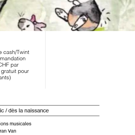
e cash/Twint
mandation
CHF par
 gratuit pour
ants)
ic
dès la naissance
tions musicales
ran Van