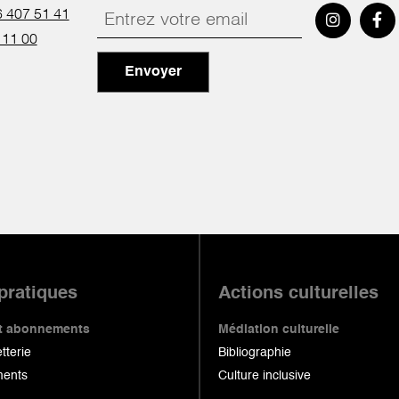
 407 51 41
 11 00
Envoyer
 pratiques
Actions culturelles
 et abonnements
Médiation culturelle
etterie
Bibliographie
ents
Culture inclusive