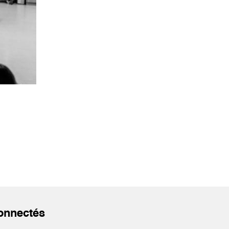
onnectés