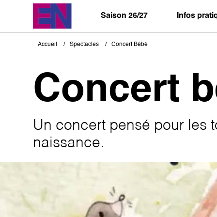
Aller
au
Saison 26/27
Infos prat
contenu
principal
Accueil
Spectacles
Concert Bébé
Fil
d'Ariane
Concert 
Un concert pensé pour les to
naissance.
Image