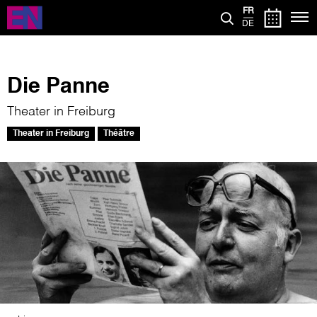
Aller
FR
au
DE
contenu
principal
Die Panne
Theater in Freiburg
Theater in Freiburg
Théâtre
Image