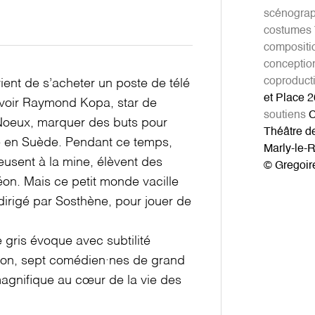
scénograp
costumes
compositi
conceptio
coproduct
ent de s’acheter un poste de télé
et Place 2
t voir Raymond Kopa, star de
soutiens
C
 Noeux, marquer des buts pour
Théâtre de
e en Suède. Pendant ce temps,
Marly-le-R
reusent à la mine, élèvent des
© Gregoir
on. Mais ce petit monde vacille
dirigé par Sosthène, pour jouer de
gris évoque avec subtilité
bon, sept comédien·nes de grand
gnifique au cœur de la vie des