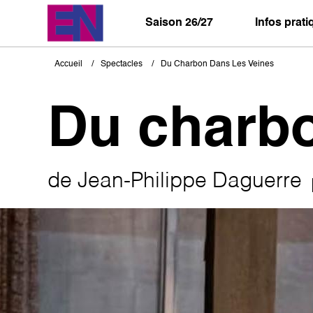
Aller
au
Saison 26/27
Infos prat
contenu
principal
Accueil
Spectacles
Du Charbon Dans Les Veines
Fil
d'Ariane
Du charbo
de Jean-Philippe Daguerre
Image