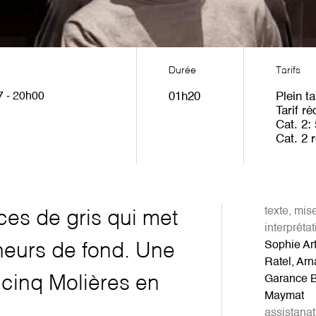
Durée
Tarifs
7 - 20h00
01h20
Plein ta
Tarif ré
Cat. 2
Cat. 2 r
texte, mis
ces de gris qui met
interpréta
Sophie Art
ineurs de fond. Une
Ratel, Arn
cinq Molières en
Garance B
Maymat
assistana