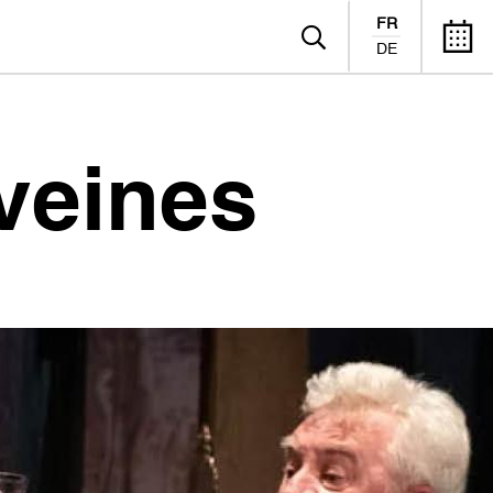
FR
DE
veines