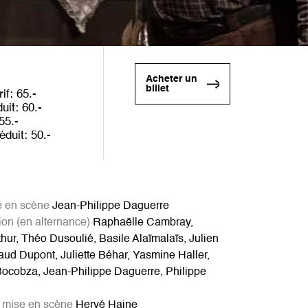
Acheter un
billet
rif
65
duit
60
55
éduit
50
e en scène
Jean-Philippe Daguerre
tion (en alternance)
Raphaëlle Cambray,
hur, Théo Dusoulié, Basile Alaïmalaïs, Julien
aud Dupont, Juliette Béhar, Yasmine Haller,
ocobza, Jean-Philippe Daguerre, Philippe
t mise en scène
Hervé Haine