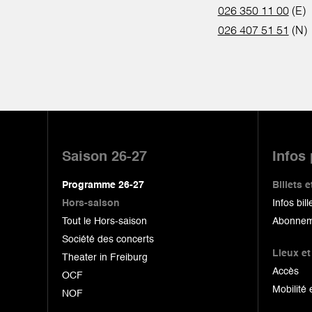
026 350 11 00
(E)
026 407 51 51
(N)
Pied
de
Saison 26-27
Infos
page
Programme 26-27
Billets
Hors-saison
Infos bill
Tout le Hors-saison
Abonnem
Société des concerts
Lieux et
Theater in Freiburg
Accès
OCF
Mobilité 
NOF