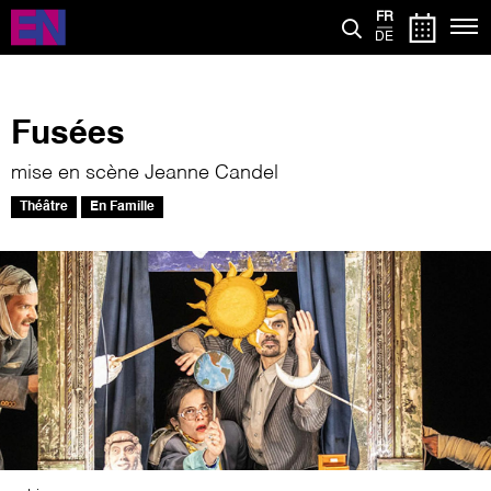
Aller
FR
au
DE
contenu
principal
Fusées
mise en scène Jeanne Candel
Théâtre
En Famille
Image