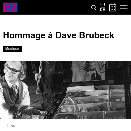
Aller
FR
au
DE
contenu
principal
Hommage à Dave Brubeck
Musique
Image
Lieu