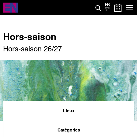
Aller
FR
au
DE
contenu
principal
Hors-saison
Hors-saison 26/27
Lieux
Catégories