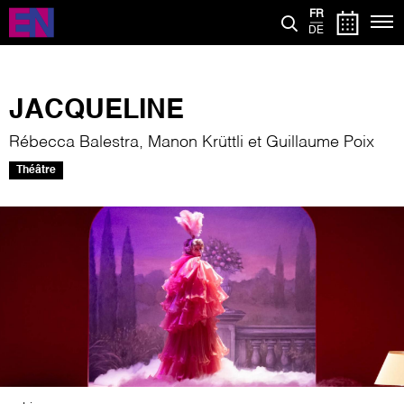
Aller
FR
au
DE
contenu
principal
JACQUELINE
Rébecca Balestra, Manon Krüttli et Guillaume Poix
Théâtre
Image