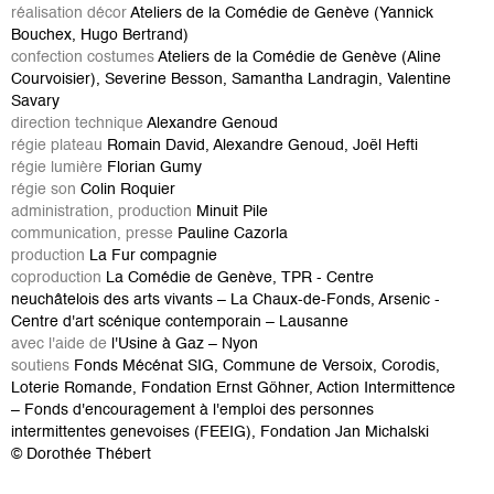
réalisation décor
Ateliers de la Comédie de Genève (Yannick
Bouchex, Hugo Bertrand)
confection costumes
Ateliers de la Comédie de Genève (Aline
Courvoisier), Severine Besson, Samantha Landragin, Valentine
Savary
direction technique
Alexandre Genoud
régie plateau
Romain David, Alexandre Genoud, Joël Hefti
régie lumière
Florian Gumy
régie son
Colin Roquier
administration, production
Minuit Pile
communication, presse
Pauline Cazorla
production
La Fur compagnie
coproduction
La Comédie de Genève, TPR - Centre
neuchâtelois des arts vivants – La Chaux-de-Fonds, Arsenic -
Centre d'art scénique contemporain – Lausanne
avec l'aide de
l'Usine à Gaz – Nyon
soutiens
Fonds Mécénat SIG, Commune de Versoix, Corodis,
Loterie Romande, Fondation Ernst Göhner, Action Intermittence
– Fonds d'encouragement à l'emploi des personnes
intermittentes genevoises (FEEIG), Fondation Jan Michalski
© Dorothée Thébert