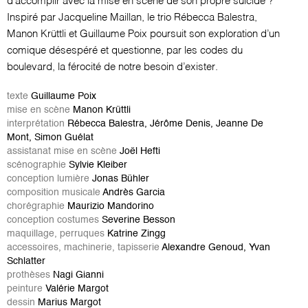
d'accomplir avec la mise en scène de son propre suicide ?
Inspiré par Jacqueline Maillan, le trio Rébecca Balestra,
Manon Krüttli et Guillaume Poix poursuit son exploration d’un
comique désespéré et questionne, par les codes du
boulevard, la férocité de notre besoin d’exister.
texte
Guillaume Poix
mise en scène
Manon Krüttli
interprétation
Rébecca Balestra, Jérôme Denis, Jeanne De
Mont, Simon Guélat
assistanat mise en scène
Joël Hefti
scénographie
Sylvie Kleiber
conception lumière
Jonas Bühler
composition musicale
Andrès Garcia
chorégraphie
Maurizio Mandorino
conception costumes
Severine Besson
maquillage, perruques
Katrine Zingg
accessoires, machinerie, tapisserie
Alexandre Genoud, Yvan
Schlatter
prothèses
Nagi Gianni
peinture
Valérie Margot
dessin
Marius Margot