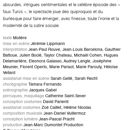
absurdes, intrigues sentimentales et le célèbre épisode des «
faux Turcs », le spectacle joue des quiproquos et du
burlesque pour faire émerger, avec finesse, toute l’ironie et la
modernité de la satire sociale.
texte
Molière
mise en scène
Jérémie Lippmann
interprétation
Jean-Paul Rouve, Jean-Louis Barcelona, Gauthier
Battoue, Julien Boclé, Taylor Chateau, Michaël Cohen, Hugues
Delamarlière, Eleonora Galasso, Audrey Langle, Joséphine
Meunier, Florent Operto, Marie Parisot, Marie Parouty, Héloïse
Vellard
assistanat mise en scène
Sarah Gellé, Sarah Recht
chorégraphie
Tamara Fernando
scénographie
Jacques Gabel
perruques, maquillage
Catherine Saint-Sever
conception costumes
David Parienti
assistanat costumes
Zoé Caillet, Hélène Nicolas
composition musicale
Jean-Daniel Vuillermoz
conception lumière
Jean-Pascal Pracht
production
Jean-Marc Dumontet Production