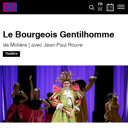
Aller
FR
au
DE
contenu
principal
Le Bourgeois Gentilhomme
de Molière | avec Jean-Paul Rouve
Théâtre
Image