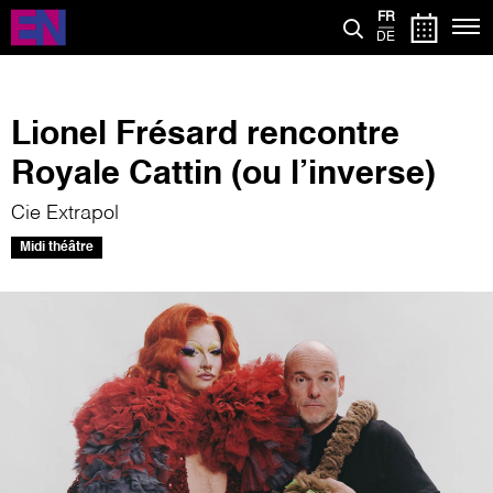
Aller
FR
au
DE
contenu
principal
Lionel Frésard rencontre
Royale Cattin (ou l’inverse)
Cie Extrapol
Midi théâtre
Image