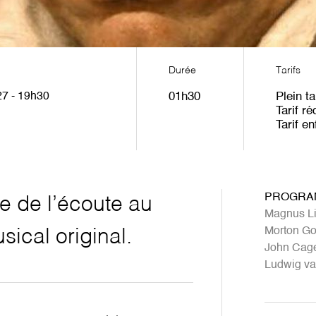
Durée
Tarifs
27 - 19h30
01h30
Plein ta
Tarif ré
Tarif en
PROGRA
 de l’écoute au
Magnus L
Morton Go
sical original.
John Cag
Ludwig v