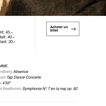
Acheter un
billet
rif
45
duit
40
fant
20
MME
indberg
Absence
uld
Tap Dance Concerto
e
4'33"
an Beethoven
Symphonie N° 7 en la maj op. 92