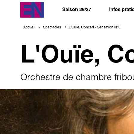
Aller
au
Saison 26/27
Infos prat
contenu
principal
Accueil
Spectacles
L'Ouïe, Concert - Sensation N°3
Fil
d'Ariane
L'Ouïe, C
Orchestre de chambre fribo
Image