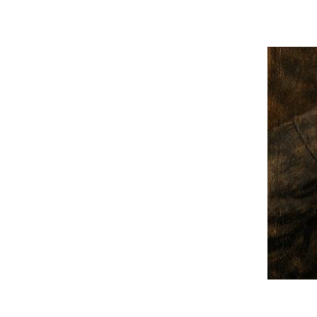
Image