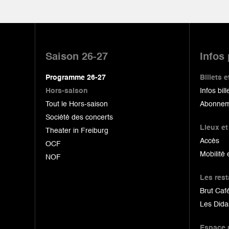
Pied
de
Saison 26-27
Infos
page
Programme 26-27
Billets
Hors-saison
Infos bill
Tout le Hors-saison
Abonnem
Société des concerts
Lieux et
Theater in Freiburg
Accès
OCF
Mobilité 
NOF
Les res
Brut Café
Les Dida
Espace 