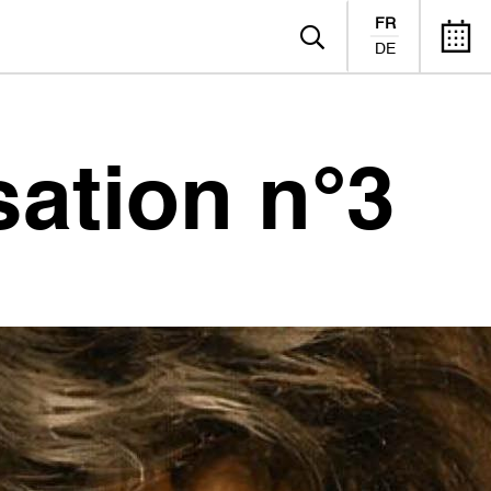
FR
DE
sation n°3