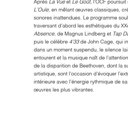
Après
La Vue
et
Le Goût,
l’OCF poursuit
L’Ouïe
, en mêlant œuvres classiques, c
sonores inattendues. Le programme souli
traversant d'abord les esthétiques du XX
Absence
, de Magnus Lindberg et
Tap D
puis le célèbre
4’33
de John Cage, qui in
dans un moment suspendu, le silence lai
entourent et la musique naît de l’attentio
de la disparition de Beethoven, dont la su
artistique, sont l'occasion d'évoquer l’ext
intérieure avec l'énergie rythmique de s
œuvres les plus vibrantes.