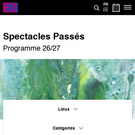
Aller
FR
au
DE
contenu
principal
Spectacles Passés
Programme 26/27
Lieux
Catégories