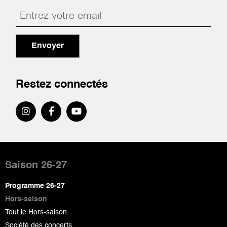
Envoyer
Restez connectés
Pied
de
Saison 26-27
page
Programme 26-27
Hors-saison
Tout le Hors-saison
Société des concerts