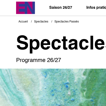
Aller
au
Saison 26/27
Infos prat
contenu
principal
Accueil
Spectacles
Spectacles Passés
Fil
d'Ariane
Spectacl
Programme 26/27