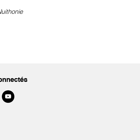
uithonie
onnectés