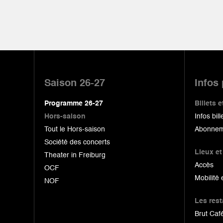
Pied
de
Saison 26-27
Infos
page
Programme 26-27
Billets
Hors-saison
Infos bill
Tout le Hors-saison
Abonnem
Société des concerts
Lieux et
Theater in Freiburg
Accès
OCF
Mobilité 
NOF
Les res
Brut Café