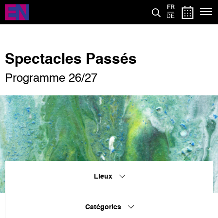
Aller
FR
au
DE
contenu
principal
Spectacles Passés
Programme 26/27
Lieux
Catégories