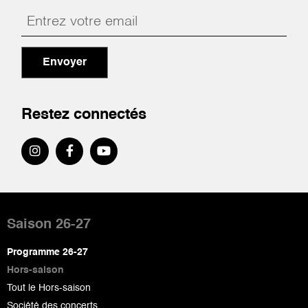
Envoyer
Restez connectés
Pied
de
Saison 26-27
page
Programme 26-27
Hors-saison
Tout le Hors-saison
Société des concerts